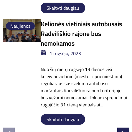
Skaityti daugiau
Kelionės vietiniais autobusais
Naujienos
Radviliškio rajone bus
nemokamos
1 rugsėjo, 2023
Nuo šių metų rugsėjo 19 dienos visi
keleiviai vietinio (miesto ir priemiestinio)
reguliaraus susisiekimo autobusų
maršrutais Radviliškio rajono teritorijoje
bus vežami nemokamai. Tokiam sprendimui
rugpjūčio 31 dieną vienbalsiai...
Skaityti daugiau