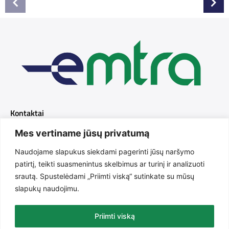
Kontaktai
Mes vertiname jūsų privatumą
+370 616 31643
Naudojame slapukus siekdami pagerinti jūsų naršymo
info@emtra.lt
patirtį, teikti suasmenintus skelbimus ar turinį ir analizuoti
srautą. Spustelėdami „Priimti viską“ sutinkate su mūsų
Purienų g. 2A, Radviliškis, LT-82144
slapukų naudojimu.
I-V 08:00 - 17:00
Priimti viską
Emtra.lt Visos teisės saugomos. Puslapių kūrimas
Artix.lt