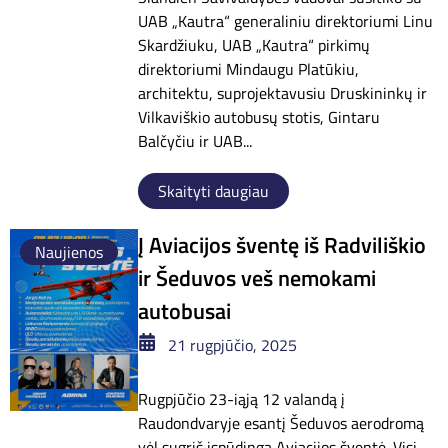
UAB „Kautra“ generaliniu direktoriumi Linu
Skardžiuku, UAB „Kautra“ pirkimų
direktoriumi Mindaugu Platūkiu,
architektu, suprojektavusiu Druskininkų ir
Vilkaviškio autobusų stotis, Gintaru
Balčyčiu ir UAB...
Skaityti daugiau
Į Aviacijos šventę iš Radviliškio
Naujienos
ir Šeduvos veš nemokami
autobusai
21 rugpjūčio, 2025
Rugpjūčio 23-iąją 12 valandą į
Raudondvaryje esantį Šeduvos aerodromą
vėl sugrįš įspūdinga Aviacijos šventė. Visi