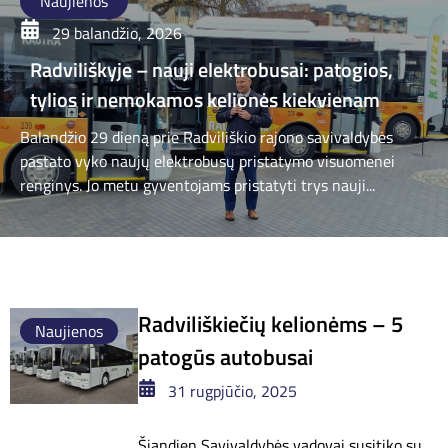
Naujienos
29 balandžio, 2026
Radviliškyje – nauji elektrobusai: patogios,
tylios ir nemokamos kelionės kiekvienam
Balandžio 29 dieną prie Radviliškio rajono savivaldybės
pastato vyko naujų elektrobusų pristatymo visuomenei
renginys. Jo metu gyventojams pristatyti trys nauji...
Radviliškiečių kelionėms – 5
Naujienos
patogūs autobusai
31 rugpjūčio, 2025
Šiandien Savivaldybės vadovai susitiko su