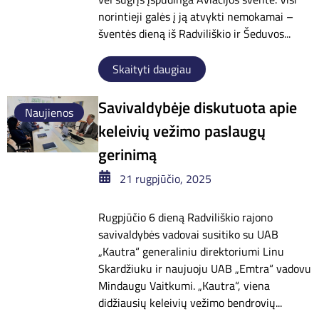
norintieji galės į ją atvykti nemokamai –
šventės dieną iš Radviliškio ir Šeduvos...
Skaityti daugiau
Savivaldybėje diskutuota apie
Naujienos
keleivių vežimo paslaugų
gerinimą
21 rugpjūčio, 2025
Rugpjūčio 6 dieną Radviliškio rajono
savivaldybės vadovai susitiko su UAB
„Kautra“ generaliniu direktoriumi Linu
Skardžiuku ir naujuoju UAB „Emtra“ vadovu
Mindaugu Vaitkumi. „Kautra“, viena
didžiausių keleivių vežimo bendrovių...