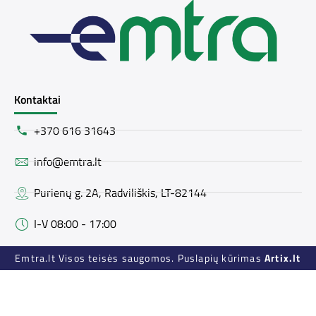
Kontaktai
+370 616 31643
info@emtra.lt
Purienų g. 2A, Radviliškis, LT-82144
I-V 08:00 - 17:00
Emtra.lt Visos teisės saugomos. Puslapių kūrimas
Artix.lt