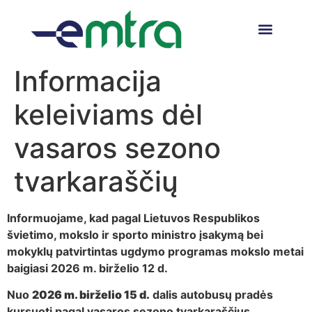
Informacija
keleiviams dėl
vasaros sezono
tvarkaraščių
Informuojame, kad pagal Lietuvos Respublikos
švietimo, mokslo ir sporto ministro įsakymą bei
mokyklų patvirtintas ugdymo programas mokslo metai
baigiasi 2026 m. birželio 12 d.
Nuo
2026 m. birželio 15 d.
dalis autobusų pradės
kursuoti pagal vasaros sezono tvarkaraščius.