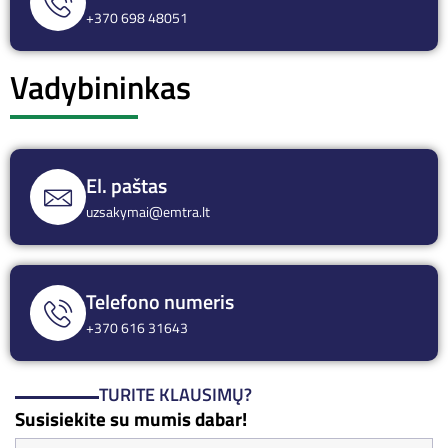
+370 698 48051
Vadybininkas
El. paštas
uzsakymai@emtra.lt
Telefono numeris
+370 616 31643
TURITE KLAUSIMŲ?
Susisiekite su mumis dabar!