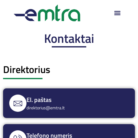
Kontaktai
Direktorius
El. paštas
direktorius@emtra.lt
Telefono numeris