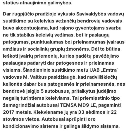
stoties atnaujinimo galimybes.
Dar rugpjūčio pradžioje vykusio Savivaldybės vadovų
susitikime su keleivius vežančių bendrovių vadovais
buvo akcentuojama, kad rajono gyventojams svarbu
ne tik stabilus keleivių vežimas, bet ir paslaugų
patogumas, punktualumas bei prieinamumas įvairaus
amžiaus ir socialinių grupių žmonėms. Dėl to būtina
ieškoti įvairių priemonių, kurios padėtų pavėžėjimo
paslaugas padaryti dar patogesnes ir prieinamas
visiems. Šiandieninio susitikimo metu UAB „Emtra“
vadovas M. Vaitkus pasidžiaugė, kad radviliškiečių
kelionės dabar bus patogesnės ir prieinamesnės, nes
bendrovė įsigijo 5 autobusus, pritaikytus judėjimo
negalią turintiems keleiviams. Tai priemiestinio tipo
žemagrindžiai autobusai TEMSA MD9 LE, pagaminti
2017 metais. Kiekviename jų yra 33 sėdimos ir 22
stovimos vietos. Autobusai aprūpinti oro
kondicionavimo sistema ir galinga šildymo sistema,