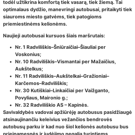
todėl užtikrina komfortą tiek vasarą, tiek žiemą. Tai
optimalaus dydžio, manevringi autobusai, pritaikyti tiek
siauroms miesto gatvėms, tiek patogioms
priemiestinėms kelionėms.
Naujieji autobusai kursuos šiais maršrutais:
Nr. 1 Radviliškis–Šniūraičiai–Šiauliai per
Voskonius;
Nr. 10 Radviliškis–Vismantai per Mažaičius,
Aukštelkus;
Nr. 11 Radviliškis–Aukštelkai–Gražioniai–
Karčemos–Radviliškis;
Nr. 30 Kutiškiai–Linkaičiai per Vaižganto,
Povyliaus, Maironio g.;
Nr. 32 Radviliškio AS – Kapinės.
Savivaldybės vadovai apžiūrėję autobusus pasidžiaugė
atsinaujinančiu keleivius vežančios bendrovės
autobusų parku ir kad nuo šiol kelionės autobusu bus
prieinamesnės ir judėjimo negalią turintiems