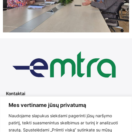
Kontaktai
Mes vertiname jūsų privatumą
+370 616 31643
Naudojame slapukus siekdami pagerinti jūsų naršymo
info@emtra.lt
patirtį, teikti suasmenintus skelbimus ar turinį ir analizuoti
srautą. Spustelėdami „Priimti viską“ sutinkate su mūsų
Purienų g. 2A, Radviliškis, LT-82144