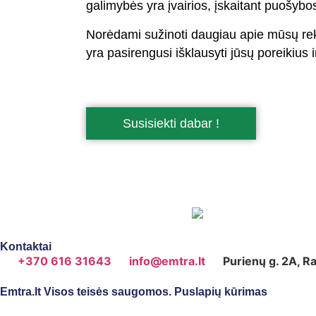
galimybės yra įvairios, įskaitant puošybo
Norėdami sužinoti daugiau apie mūsų re
yra pasirengusi išklausyti jūsų poreikius 
Susisiekti dabar !
Kontaktai
+370 616 31643
info@emtra.lt
Purienų g. 2A, R
Emtra.lt Visos teisės saugomos. Puslapių kūrimas
Artix.lt