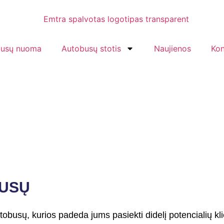
busų nuoma
Autobusų stotis
Naujienos
Kon
BUSŲ
busų, kurios padeda jums pasiekti didelį potencialių kl