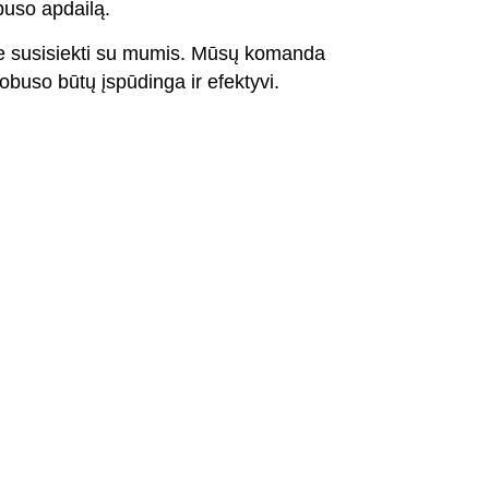
buso apdailą.
me susisiekti su mumis. Mūsų komanda
tobuso būtų įspūdinga ir efektyvi.