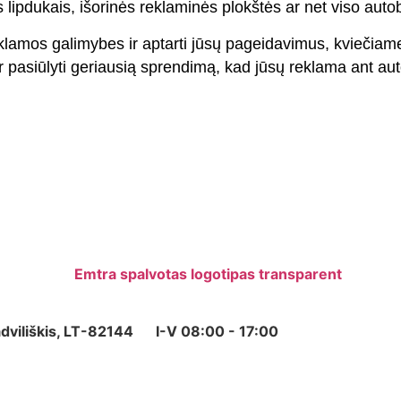
s lipdukais, išorinės reklaminės plokštės ar net viso auto
klamos galimybes ir aptarti jūsų pageidavimus, kviečia
ir pasiūlyti geriausią sprendimą, kad jūsų reklama ant au
adviliškis, LT-82144
I-V 08:00 - 17:00