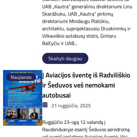
UAB „Kautra“ generaliniu direktoriumi Linu
Skardžiuku, UAB „Kautra“ pirkimų
direktoriumi Mindaugu Platūkiu,
architektu, suprojektavusiu Druskininkų ir
Vilkaviškio autobusų stotis, Gintaru
Balčyčiu ir UAB...
Skaityti daugiau
Į Aviacijos šventę iš Radviliškio
Naujienos
ir Šeduvos veš nemokami
autobusai
21 rugpjūčio, 2025
Rugpjūčio 23-iąją 12 valandą į
Raudondvaryje esantį Šeduvos aerodromą
vėl sugrįš įspūdinga Aviacijos šventė. Visi