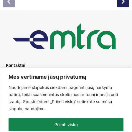
Kontaktai
Mes vertiname jūsų privatumą
+370 616 31643
Naudojame slapukus siekdami pagerinti jūsų naršymo
info@emtra.lt
patirtį, teikti suasmenintus skelbimus ar turinį ir analizuoti
srautą. Spustelėdami „Priimti viską“ sutinkate su mūsų
Purienų g. 2A, Radviliškis, LT-82144
slapukų naudojimu.
I-V 08:00 - 17:00
Priimti viską
Emtra.lt Visos teisės saugomos. Puslapių kūrimas
Artix.lt