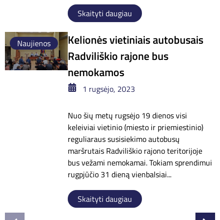
Skaityti daugiau
Kelionės vietiniais autobusais
Naujienos
Radviliškio rajone bus
nemokamos
1 rugsėjo, 2023
Nuo šių metų rugsėjo 19 dienos visi
keleiviai vietinio (miesto ir priemiestinio)
reguliaraus susisiekimo autobusų
maršrutais Radviliškio rajono teritorijoje
bus vežami nemokamai. Tokiam sprendimui
rugpjūčio 31 dieną vienbalsiai...
Skaityti daugiau