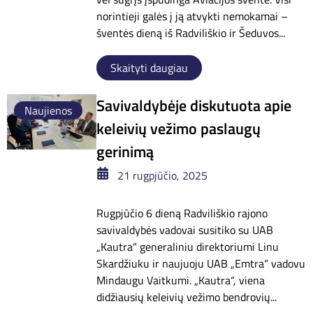
norintieji galės į ją atvykti nemokamai –
šventės dieną iš Radviliškio ir Šeduvos...
Skaityti daugiau
Savivaldybėje diskutuota apie
Naujienos
keleivių vežimo paslaugų
gerinimą
21 rugpjūčio, 2025
Rugpjūčio 6 dieną Radviliškio rajono
savivaldybės vadovai susitiko su UAB
„Kautra“ generaliniu direktoriumi Linu
Skardžiuku ir naujuoju UAB „Emtra“ vadovu
Mindaugu Vaitkumi. „Kautra“, viena
didžiausių keleivių vežimo bendrovių...