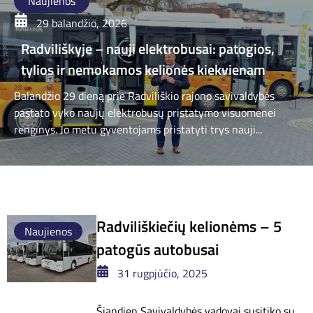
Naujienos
29 balandžio, 2026
Radviliškyje – nauji elektrobusai: patogios,
tylios ir nemokamos kelionės kiekvienam
Balandžio 29 dieną prie Radviliškio rajono savivaldybės
pastato vyko naujų elektrobusų pristatymo visuomenei
renginys. Jo metu gyventojams pristatyti trys nauji...
Radviliškiečių kelionėms – 5
Naujienos
patogūs autobusai
31 rugpjūčio, 2025
Šiandien Savivaldybės vadovai susitiko su